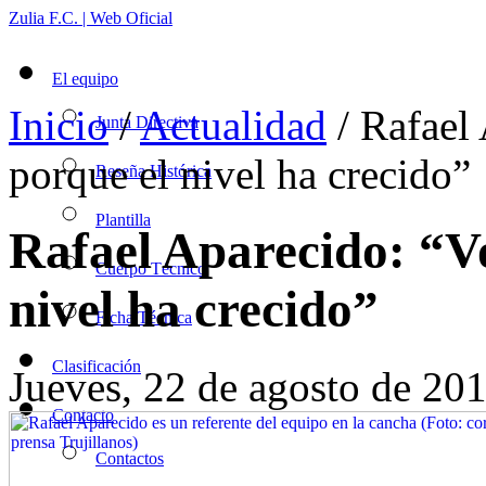
Zulia F.C. | Web Oficial
El equipo
Inicio
/
Actualidad
/ Rafael 
Junta Directiva
porque el nivel ha crecido”
Reseña Histórica
Plantilla
Rafael Aparecido: “Vo
Cuerpo Técnico
nivel ha crecido”
Ficha Técnica
Clasificación
Jueves, 22 de agosto de 20
Contacto
Contactos