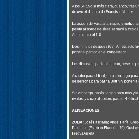
A los 64 tuvo la más clara, cuando, tras 
detuvo el disparo de Francisco Valdez.
La acción de Fasciana inspiró y motivó a
pelota al borde del área se sacó a tres de
Arrieta para el 1-0.
Dos minutos después (69), Arrieta sólo tu
poner el partido en el congelador.
Los ritmos del partido bajaron, pese a que
A cuatro para el final, un balón largo par
de derecha para batir a Bottini y poner la
Sin embargo, había tiempo para más y la j
rivales, y cruzó al portero para el 4-0 fina
ALINEACIONES
ZULIA:
José Fasciana; Ángel Faría, Gredd
Palomino (Esteban Blandón ‘79), Gustavo R
Fredys Arrieta.