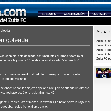
EL EQUIPO
CLASIFICACIÓN
CONTACTO
 goleada
Actuali
on goleada
Zulia FC a
Zulia FC ce
Zulia se d
Zulia FC hi
C se despidió, este domingo, con un triunfo del torneo Apertura al
Zulia FC po
ondiente a la jornada 17 celebrado en el estadio “Pachencho”
o de dominio absoluto del petrolero, pero que no contó con la
del equipo visitante.
 se encontró con las mejores opciones del partido cuando un disparo
 y su rechazo pegó en el palo al minuto 49.
griazul Renier Paraez mandó, in extremis, un balón sobre la raya final
quedaban solos frente al arco vacío.