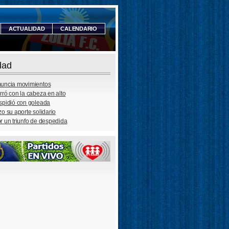
ACTUALIDAD
CALENDARIO
dad
nuncia movimientos
rró con la cabeza en alto
espidió con goleada
zo su aporte solidario
r un triunfo de despedida