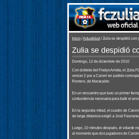
Inicio
/
Actualidad
/ Zulia se despidió con
Zulia se despidió c
Domingo, 12 de diciembre de 2010
Con doblete del Fredys Arrieta, el Zulia F
vencer 2 por a Caroní en partido corresp
Romero, de Maracaibo.
En un encuentro que tuvo un primer tiemp
contundencia necesaria para batir el arco 
En la segunda mitad, el cuadro de Caroní
de larga distancia exigió a José Fasciana
Luego, 10 minutos después, el volante ne
al momento que dos jugadores de Caroní 