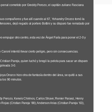
un penal cometido por Greddy Perozo, el capitán zuliano Fasciana
 sus compañeros y fue allí cuando al 67, Yohandry Orozco tomó la
fensores, dejó regado al portero Bottini y su disparo fue rematado por
vo empujar otro centro, esta vez de Ángel Faría para poner el 2-0 y
 Caroní intentó llevar cierto peligro, pero sin consecuencias.
a Cristian Pareja, quien luchó y bregó la pelota para sacar un disparo
 goleada 3-0.
oya Orozco hizo otra de fantasía dentro del área, se quitó a sus
l a los 90 minutos.
y Perozo, Kerwis Chirinos, Carlos Struve; Renier Paraez, Henry
ojas (Cristian Pareja ‘88); Anderson Arias (Cristian Pareja ‘63),