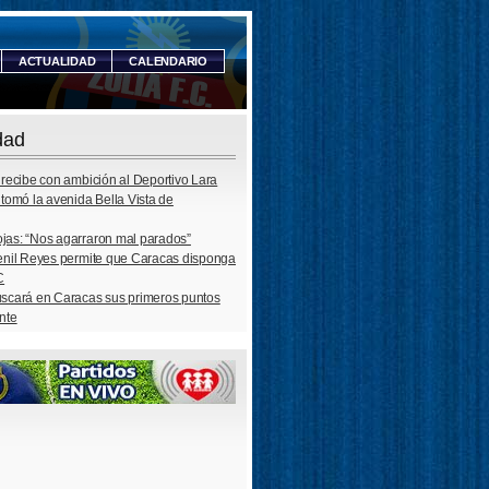
ACTUALIDAD
CALENDARIO
dad
 recibe con ambición al Deportivo Lara
 tomó la avenida Bella Vista de
jas: “Nos agarraron mal parados”
venil Reyes permite que Caracas disponga
C
uscará en Caracas sus primeros puntos
nte