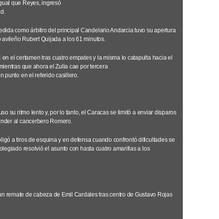
igual que Reyes, ingresó
d.
ida como árbitro del principal Candelario Andarcia tuvo su apertura
 avileño Rubert Quijada a los 61 minutos.
C en el certamen tras cuatro empates y la misma lo catapulta hacia el
 mientras que ahora el Zulia cae por tercera
n punto en el referido casillero.
uso su ritmo lento y, por lo tanto, el Caracas se limitó a enviar disparos
render al cancerbero Romero.
ligó a tiros de esquina y en defensa cuando confrontó dificultades se
colegiado resolvió el asunto con hasta cuatro amarillas a los
 remate de cabeza de Emil Cardales tras centro de Gustavo Rojas