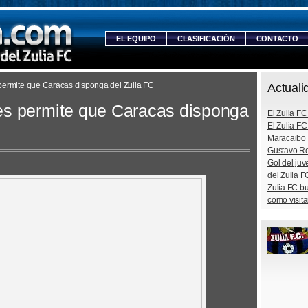
EL EQUIPO
CLASIFICACIÓN
CONTACTO
 permite que Caracas disponga del Zulia FC
Actuali
yes permite que Caracas disponga
El Zulia FC
El Zulia FC
Maracaibo
Gustavo Ro
Gol del ju
del Zulia F
Zulia FC b
como visita