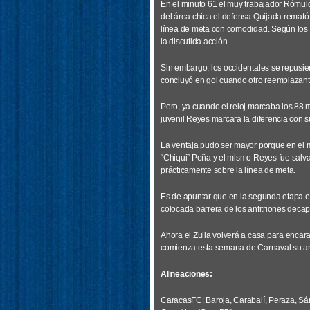
En el minuto 61 el muy trabajador Rómulo
del área chica el defensa Quijada remató 
línea de meta con comodidad. Según los as
la discutida acción.
Sin embargo, los occidentales se repusie
concluyó en gol cuando otro reemplazante
Pero, ya cuando el reloj marcaba los 88 m
juvenil Reyes marcara la diferencia con s
La ventaja pudo ser mayor porque en el m
“Chiqui” Peña y el mismo Reyes fue salvad
prácticamente sobre la línea de meta.
Es de apuntar que en la segunda etapa el 
colocada barrera de los anfitriones decapi
Ahora el Zulia volverá a casa para encara
comienza esta semana de Carnaval su an
Alineaciones:
CaracasFC: Baroja, Carabalí, Peraza, Sán