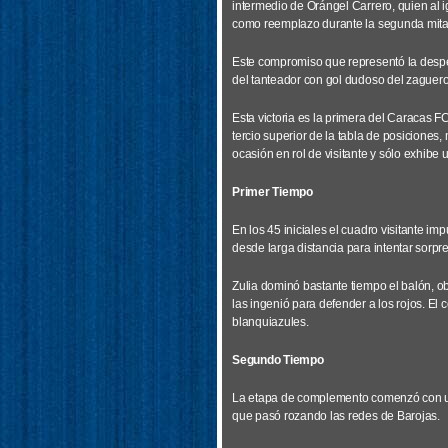
intermedio de Orángel Carrero, quien al 
como reemplazo durante la segunda mita
Este compromiso que representó la desped
del tanteador con gol dudoso del zaguero
Esta victoria es la primera del Caracas F
tercio superior de la tabla de posiciones,
ocasión en rol de visitante y sólo exhibe u
Primer Tiempo
En los 45 iniciales el cuadro visitante imp
desde larga distancia para intentar sorp
Zulia dominó bastante tiempo el balón, ob
las ingenió para defender a los rojos. El 
blanquiazules.
Segundo Tiempo
La etapa de complemento comenzó con un
que pasó rozando las redes de Barojas.