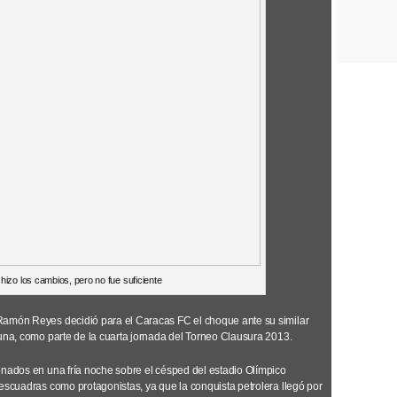
hizo los cambios, pero no fue suficiente
Ramón Reyes decidió para el Caracas FC el choque ante su similar
 una, como parte de la cuarta jornada del Torneo Clausura 2013.
onados en una fría noche sobre el césped del estadio Olímpico
 escuadras como protagonistas, ya que la conquista petrolera llegó por