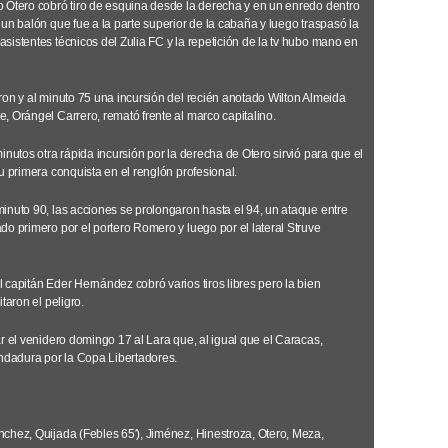
 Otero cobró tiro de esquina desde la derecha y en un enredo dentro
un balón que fue a la parte superior de la cabaña y luego traspasó la
istentes técnicos del Zulia FC y la repetición de la tv hubo mano en
ron y al minuto 75 una incursión del recién anotado Wilton Almeida
, Orángel Carrero, remató frente al marco capitalino.
inutos otra rápida incursión por la derecha de Otero sirvió para que el
u primera conquista en el renglón profesional.
inuto 90, las acciones se prolongaron hasta el 94, un ataque entre
o primero por el portero Romero y luego por el lateral Struve
capitán Eder Hernández cobró varios tiros libres pero la bien
taron el peligro.
r el venidero domingo 17 al Lara que, al igual que el Caracas,
dadura por la Copa Libertadores.
chez, Quijada (Febles 65′), Jiménez, Hinestroza, Otero, Meza,