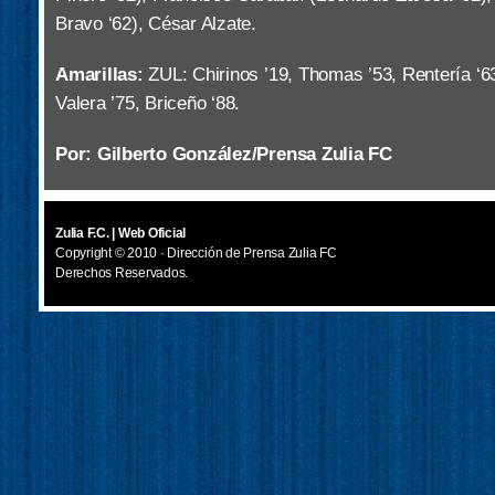
Bravo ‘62), César Alzate.
Amarillas:
ZUL: Chirinos ’19, Thomas ’53, Rentería ‘6
Valera ’75, Briceño ‘88.
Por: Gilberto González/Prensa Zulia FC
Zulia F.C. | Web Oficial
Copyright © 2010 · Dirección de Prensa Zulia FC
Derechos Reservados.