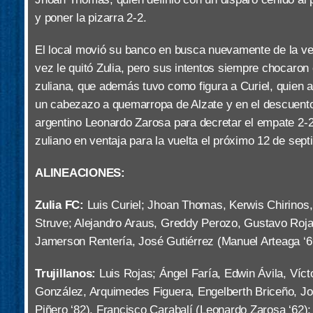
y poner la pizarra 2-2.
El local movió su banco en busca nuevamente de la ve
vez le quitó Zulia, pero sus intentos siempre chocaron
zuliana, que además tuvo como figura a Curiel, quien a 
un cabezazo a quemarropa de Alzate y en el descuento
argentino Leonardo Zarosa para decretar el empate 2-2
zuliano en ventaja para la vuelta el próximo 12 de sep
ALINEACIONES:
Zulia FC:
Luis Curiel; Jhoan Thomas, Kerwis Chirinos,
Struve; Alejandro Araus, Greddy Perozo, Gustavo Roja
Jamerson Rentería, José Gutiérrez (Manuel Arteaga ‘6
Trujillanos:
Luis Rojas; Ángel Faría, Edwin Ávila, Víct
González, Arquimedes Figuera, Engelberth Briceño, J
Piñero ‘82), Francisco Carabalí (Leonardo Zarosa ‘62)