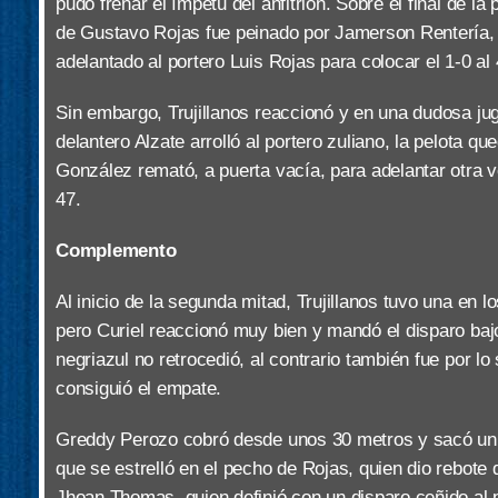
pudo frenar el ímpetu del anfitrión. Sobre el final de la
de Gustavo Rojas fue peinado por Jamerson Rentería,
adelantado al portero Luis Rojas para colocar el 1-0 al 
Sin embargo, Trujillanos reaccionó y en una dudosa jug
delantero Alzate arrolló al portero zuliano, la pelota q
González remató, a puerta vacía, para adelantar otra v
47.
Complemento
Al inicio de la segunda mitad, Trujillanos tuvo una en 
pero Curiel reaccionó muy bien y mandó el disparo bajo 
negriazul no retrocedió, al contrario también fue por lo s
consiguió el empate.
Greddy Perozo cobró desde unos 30 metros y sacó un 
que se estrelló en el pecho de Rojas, quien dio rebote
Jhoan Thomas, quien definió con un disparo ceñido al 