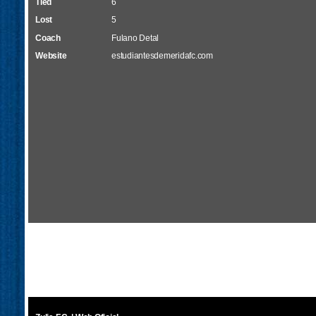
Tied
6
Lost
5
Coach
Fulano Detal
Website
estudiantesdemeridafc.com