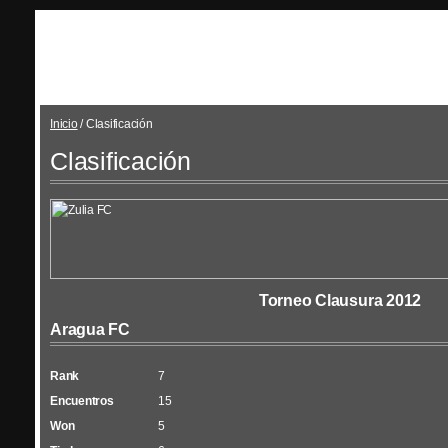
EL
Inicio
/ Clasificación
Clasificación
Torneo Clausura 2012
Aragua FC
Rank
7
Encuentros
15
Won
5