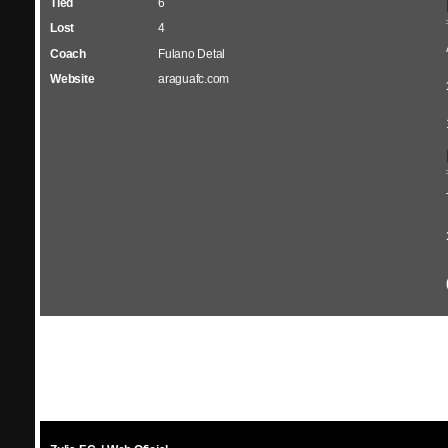
Tied
6
Lost
4
Coach
Fulano Detal
Website
araguafc.com