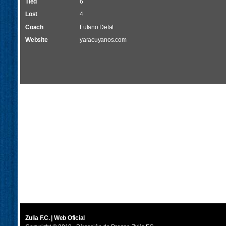
Tied
6
Lost
4
Coach
Fulano Detal
Website
yaracuyanos.com
Zulia F.C. | Web Oficial