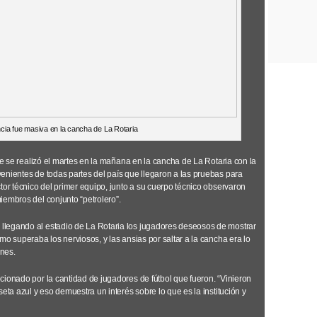
ncia fue masiva en la cancha de La Rotaria
que se realizó el martes en la mañana en la cancha de La Rotaria con la
enientes de todas partes del país que llegaron a las pruebas para
tor técnico del primer equipo, junto a su cuerpo técnico observaron
iembros del conjunto “petrolero”.
legando al estadio de La Rotaria los jugadores deseosos de mostrar
mo superaba los nerviosos, y las ansias por saltar a la cancha era lo
nes.
cionado por la cantidad de jugadores de fútbol que fueron. “Vinieron
eta azul y eso demuestra un interés sobre lo que es la institución y