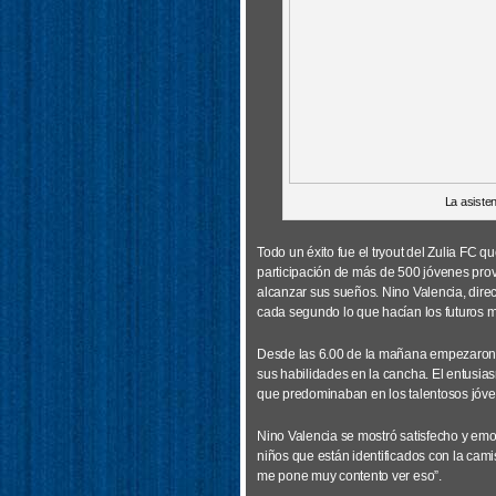
La asiste
Todo un éxito fue el tryout del Zulia FC 
participación de más de 500 jóvenes prov
alcanzar sus sueños. Nino Valencia, direc
cada segundo lo que hacían los futuros m
Desde las 6.00 de la mañana empezaron l
sus habilidades en la cancha. El entusias
que predominaban en los talentosos jóve
Nino Valencia se mostró satisfecho y emo
niños que están identificados con la camis
me pone muy contento ver eso”.