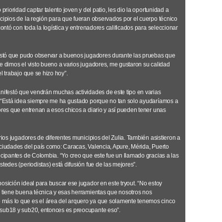
prioridad captar talento joven y del patio, les dio la oportunidad a
cipios de la región para que fueran observados por el cuerpo técnico
contó con toda la logística y entrenadores calificados para seleccionar
festó que pudo observar a buenos jugadores durante las pruebas que
Le dimos el visto bueno a varios jugadores, me gustaron su calidad
l trabajo que se hizo hoy”.
anifestó que vendrán muchas actividades de este tipo en varias
. “Está idea siempre me ha gustado porque no tan solo ayudaríamos a
ores que entrenan a esos chicos a diario y así pueden tener unas
rios jugadores de diferentes municipios del Zulia. También asistieron a
 ciudades del país como: Caracas, Valencia, Apure, Mérida, Puerto
icipantes de Colombia. “Yo creo que este fue un llamado gracias a las
tedes (periodistas) está difusión fue de las mejores”.
osición ideal para buscar ese jugador en este tryout. “No estoy
í tiene buena técnica y esas herramientas que nosotros nos
más lo que es el área del arquero ya que solamente tenemos cinco
 sub18 y sub20, entonces es preocupante eso”.