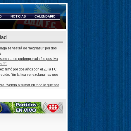
O
NOTICIAS
CALENDARIO
dad
aga se vestirá de “negriazul” por dos
s
 semana de pretemporada fue positiva
ia FC
ez firmó por dos años con el Zulia FC
recido: “En la liga venezolana hay que
”
sta: “Vengo a sumar en todo lo que sea