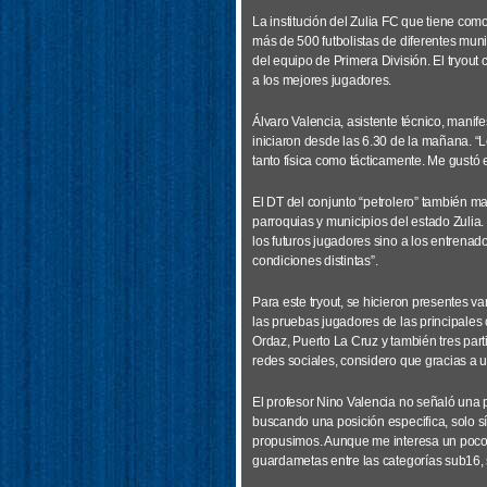
La institución del Zulia FC que tiene como 
más de 500 futbolistas de diferentes muni
del equipo de Primera División. El tryout 
a los mejores jugadores.
Álvaro Valencia, asistente técnico, mani
iniciaron desde las 6.30 de la mañana. “
tanto física como tácticamente. Me gustó e
El DT del conjunto “petrolero” también m
parroquias y municipios del estado Zulia
los futuros jugadores sino a los entrenad
condiciones distintas”.
Para este tryout, se hicieron presentes va
las pruebas jugadores de las principales
Ordaz, Puerto La Cruz y también tres part
redes sociales, considero que gracias a us
El profesor Nino Valencia no señaló una p
buscando una posición especifica, solo s
propusimos. Aunque me interesa un poco 
guardametas entre las categorías sub16,