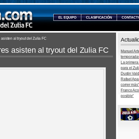
EL EQUIPO
CLASIFICACIÓN
CONTACT
sisten al tryout del Zulia FC
Actuali
s asisten al tryout del Zulia FC
Manuel Arte
temporada
La primera
para el Zul
Dustin Vald
Rafael Apa
correr más
Franco Aco
posible”